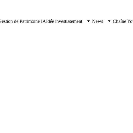
Gestion de Patrimoine IA
Idée investissement
News
Chaîne Yo
BOURSE
À LA UNE
5/8/2026
5 min lire