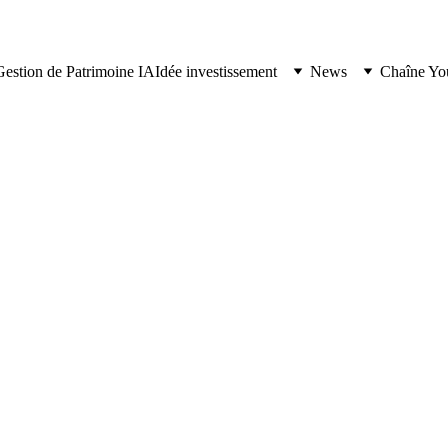
Gestion de Patrimoine IA
Idée investissement
News
Chaîne Yo
CRYPTO
11/10/2025
4 min lire