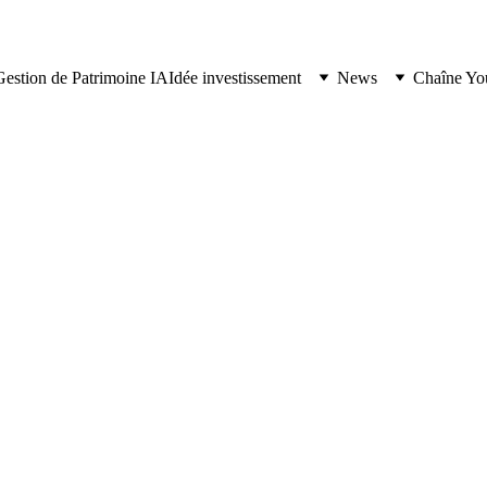
Gestion de Patrimoine IA
Idée investissement
News
Chaîne Yo
7/18/2024
8 min lire