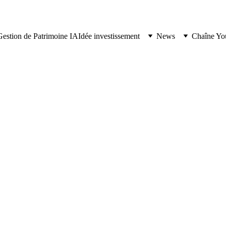
Gestion de Patrimoine IA
Idée investissement
News
Chaîne Yo
CRYPTO
À LA UNE
11/21/2025
6 min lire