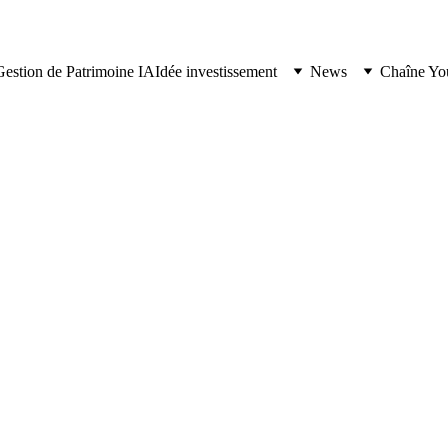
Gestion de Patrimoine IA
Idée investissement
News
Chaîne Yo
CRYPTO
3/7/2026
6 min lire