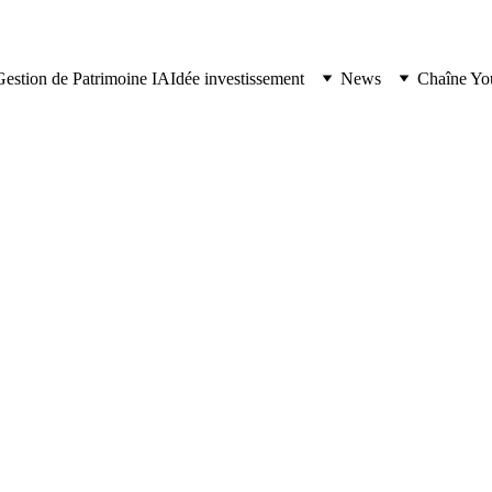
Gestion de Patrimoine IA
Idée investissement
News
Chaîne Yo
GESTION DE PATRIMOINE
8/24/2025
5 min lire