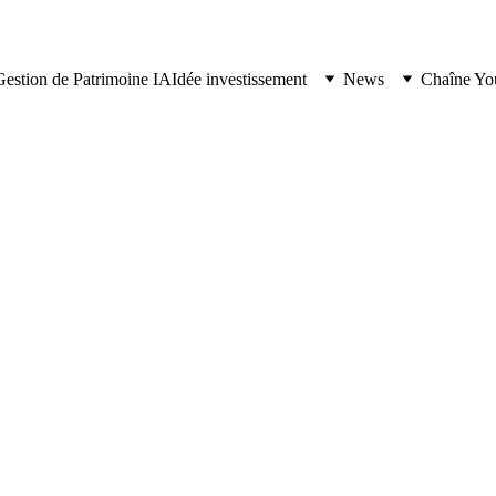
Gestion de Patrimoine IA
Idée investissement
News
Chaîne Yo
BOURSE
À LA UNE
3/6/2026
6 min lire